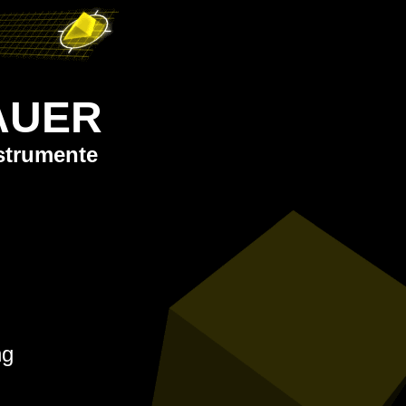
AUER
strumente
ng