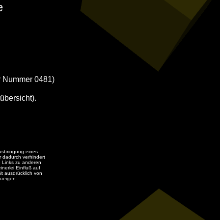
e
er Nummer
0481)
übersicht).
usbringung eines
r dadurch verhindert
e Links zu anderen
inerlei Einfluß auf
it ausdrücklich von
zueigen.