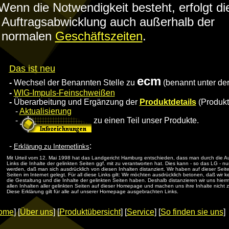
Wenn die Notwendigkeit besteht, erfolgt di
Auftragsabwicklung auch außerhalb der
normalen
Geschäftszeiten
.
Das ist neu
ecm
-
Wechsel der Benannten Stelle zu
(benannt unter d
-
WIG-Impuls-Feinschweißen
-
Überarbeitung und Ergänzung der
Produktdetails
(Produkt
-
Aktualisierung
-
zu einen Teil unser Produkte.
-
:
Erklärung zu Internetlinks
Mit Urteil vom 12. Mai 1998 hat das Landgericht Hamburg entschieden, dass man durch die A
Links die Inhalte der gelinkten Seiten ggf. mit zu verantworten hat. Dies kann - so das LG - nu
werden, daß man sich ausdrücklich von diesen Inhalten distanziert. Wir haben auf dieser Seit
Seiten im Internet gelegt. Für all diese Links gilt: Wir möchten ausdrücklich betonen, daß wir ke
die Gestaltung und die Inhalte der gelinkten Seiten haben. Deshalb distanzieren wir uns hierm
allen Inhalten aller gelinkten Seiten auf dieser Homepage und machen uns ihre Inhalte nicht 
Diese Erklärung gilt für alle auf unserer Homepage ausgebrachten Links.
ome
] [
Über uns
] [
Produktübersicht
] [
Service
] [
So finden sie uns
]